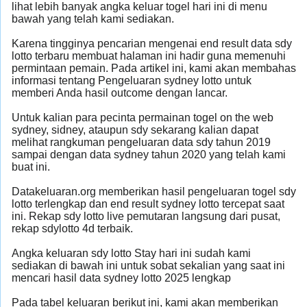
lihat lebih banyak angka keluar togel hari ini di menu
bawah yang telah kami sediakan.
Karena tingginya pencarian mengenai end result data sdy
lotto terbaru membuat halaman ini hadir guna memenuhi
permintaan pemain. Pada artikel ini, kami akan membahas
informasi tentang Pengeluaran sydney lotto untuk
memberi Anda hasil outcome dengan lancar.
Untuk kalian para pecinta permainan togel on the web
sydney, sidney, ataupun sdy sekarang kalian dapat
melihat rangkuman pengeluaran data sdy tahun 2019
sampai dengan data sydney tahun 2020 yang telah kami
buat ini.
Datakeluaran.org memberikan hasil pengeluaran togel sdy
lotto terlengkap dan end result sydney lotto tercepat saat
ini. Rekap sdy lotto live pemutaran langsung dari pusat,
rekap sdylotto 4d terbaik.
Angka keluaran sdy lotto Stay hari ini sudah kami
sediakan di bawah ini untuk sobat sekalian yang saat ini
mencari hasil data sydney lotto 2025 lengkap
Pada tabel keluaran berikut ini, kami akan memberikan