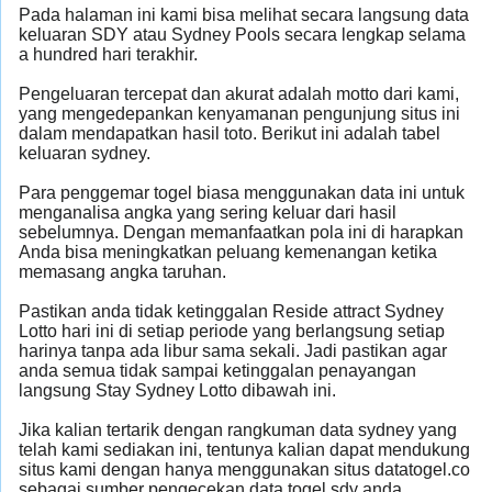
Pada halaman ini kami bisa melihat secara langsung data
keluaran SDY atau Sydney Pools secara lengkap selama
a hundred hari terakhir.
Pengeluaran tercepat dan akurat adalah motto dari kami,
yang mengedepankan kenyamanan pengunjung situs ini
dalam mendapatkan hasil toto. Berikut ini adalah tabel
keluaran sydney.
Para penggemar togel biasa menggunakan data ini untuk
menganalisa angka yang sering keluar dari hasil
sebelumnya. Dengan memanfaatkan pola ini di harapkan
Anda bisa meningkatkan peluang kemenangan ketika
memasang angka taruhan.
Pastikan anda tidak ketinggalan Reside attract Sydney
Lotto hari ini di setiap periode yang berlangsung setiap
harinya tanpa ada libur sama sekali. Jadi pastikan agar
anda semua tidak sampai ketinggalan penayangan
langsung Stay Sydney Lotto dibawah ini.
Jika kalian tertarik dengan rangkuman data sydney yang
telah kami sediakan ini, tentunya kalian dapat mendukung
situs kami dengan hanya menggunakan situs datatogel.co
sebagai sumber pengecekan data togel sdy anda.