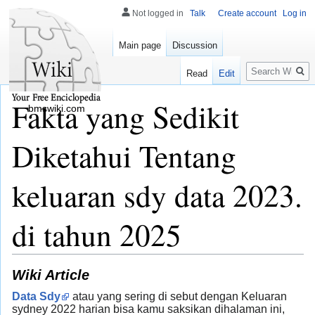
Not logged in
Talk
Create account
Log in
Main page
Discussion
Search
Read
Edit
Fakta yang Sedikit
bmswiki.com
Diketahui Tentang
keluaran sdy data 2023.
di tahun 2025
Wiki Article
Data Sdy
atau yang sering di sebut dengan Keluaran
sydney 2022 harian bisa kamu saksikan dihalaman ini,